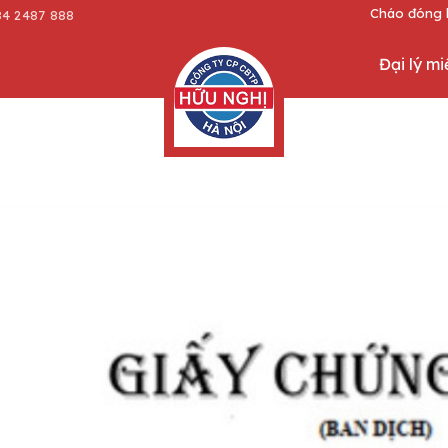
Cháo đóng lon ăn liền, bánh t
84 2487 888
Đại lý m