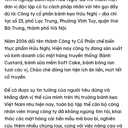
đơn vị độc lập có tư cách pháp nhân với tên gọi đầy
đủ là: Công ty cổ phần bánh kẹo Hữu Nghị – địa chỉ
tại: số 23, phố Lạc Trung, Phường Vĩnh Tuy, quận Hai
Bà Trưng, thành phố Hà Nội.
Năm 2006 đổi tên thành Công ty Cổ Phần chế biến
thực phẩm Hữu Nghị. Hiện nay công ty đang sản xuất
và kinh doanh các mặt hàng truyền thống: Bánh
Custard, bánh sữa mềm Soft Cake, bánh bông lan
tươi các vị, Cháo chè đóng lon tiện ích ăn liền, mứt tết
cổ truyền.
Để có được sự tin tưởng của người tiêu dùng và
khẳng định vị thế của mình trên thị trường bánh kẹo
Việt Nam như hiện nay, toàn bộ tập thể cán bộ công
nhân viên trong công ty đã không ngừng tìm tòi, khai
thác các mặt hàng cải tiến mẫu mã bao bì, nghiên
cứu thêm nhiều chủng loại, cùng với việc nâng cao và