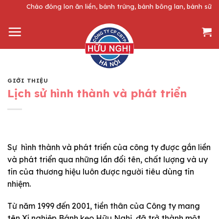
Skip
Cháo đóng lon ăn liền, bánh trứng, bánh bông lan, bánh sữa m
to
content
GIỚI THIỆU
Lịch sử hình thành và phát triển
Sự hình thành và phát triển của công ty được gắn liền
và phát triển qua những lần đổi tên, chất lượng và uy
tín của thương hiệu luôn được người tiêu dùng tín
nhiệm.
Từ năm 1999 đến 2001, tiền thân của Công ty mang
tên Xí nghiệp Bánh kẹo Hữu Nghị đã trở thành một