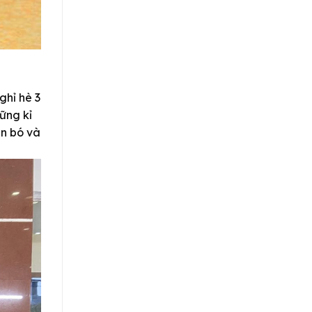
ghỉ hè 3
ững kỉ
ắn bó và