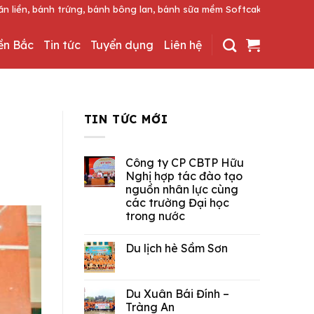
ông lan, bánh sữa mềm Softcake.
iền Bắc
Tin tức
Tuyển dụng
Liên hệ
TIN TỨC MỚI
Công ty CP CBTP Hữu
Nghị hợp tác đào tạo
nguồn nhân lực cùng
các trường Đại học
trong nước
Du lịch hè Sầm Sơn
Du Xuân Bái Đính –
Tràng An