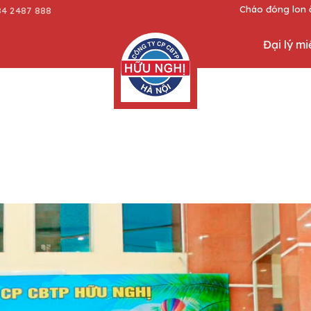
Cháo đóng lon ăn liền, bánh trứng, bánh b
84 2487 888
Đại lý m