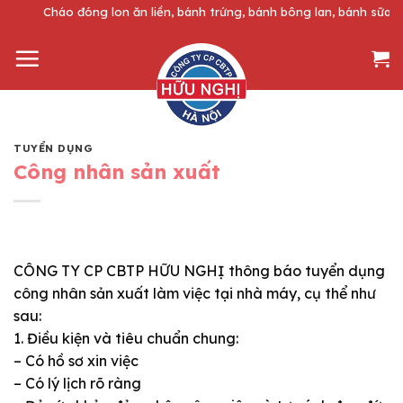
Skip
Cháo đóng lon ăn liền, bánh trứng, bánh bông lan, bánh sữa m
to
content
TUYỂN DỤNG
Công nhân sản xuất
CÔNG TY CP CBTP HỮU NGHỊ thông báo tuyển dụng
công nhân sản xuất làm việc tại nhà máy, cụ thể như
sau:
1. Điều kiện và tiêu chuẩn chung:
– Có hồ sơ xin việc
– Có lý lịch rõ ràng