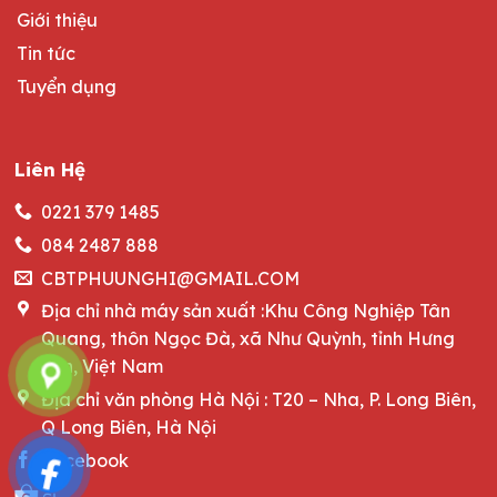
Giới thiệu
Tin tức
Tuyển dụng
Liên Hệ
0221 379 1485
084 2487 888
CBTPHUUNGHI@GMAIL.COM
Địa chỉ nhà máy sản xuất :Khu Công Nghiệp Tân
Quang, thôn Ngọc Đà, xã Như Quỳnh, tỉnh Hưng
Yên, Việt Nam
Địa chỉ văn phòng Hà Nội : T20 – Nha, P. Long Biên,
Q Long Biên, Hà Nội
Facebook